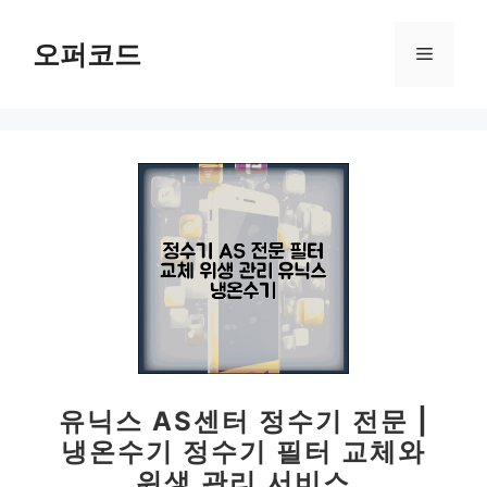
컨
텐
오퍼코드
메
츠
로
뉴
건
너
뛰
기
유닉스 AS센터 정수기 전문 |
냉온수기 정수기 필터 교체와
위생 관리 서비스