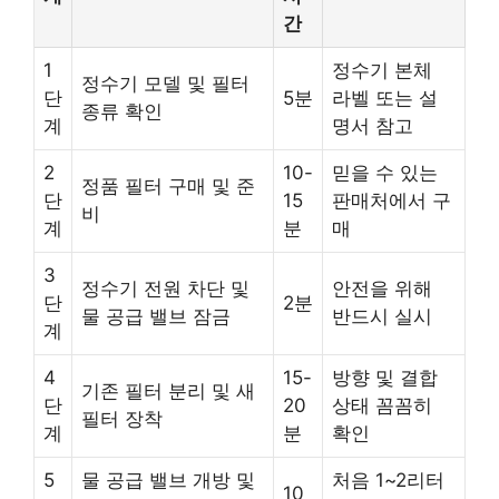
간
1
정수기 본체
정수기 모델 및 필터
단
5분
라벨 또는 설
종류 확인
계
명서 참고
2
10-
믿을 수 있는
정품 필터 구매 및 준
단
15
판매처에서 구
비
계
분
매
3
정수기 전원 차단 및
안전을 위해
단
2분
물 공급 밸브 잠금
반드시 실시
계
4
15-
방향 및 결합
기존 필터 분리 및 새
단
20
상태 꼼꼼히
필터 장착
계
분
확인
5
물 공급 밸브 개방 및
처음 1~2리터
10