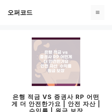
컨
텐
오퍼코드
메
츠
로
뉴
건
너
뛰
기
은행 적금 VS 증권사 RP 어떤
게 더 안전한가요 | 안전 자산 |
수익률 | 원금 보장