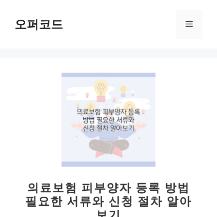
컨
텐
오퍼코드
메
츠
로
뉴
건
너
뛰
기
의료보험 피부양자 등록 방법
필요한 서류와 신청 절차 알아
보기