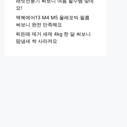
래빗선풍기 써보니 여름 필수템 맞네
요!
맥북에어13 M4 M5 올레포빅 필름
써보니 완전 만족해요
찌든때 제거 세제 4kg 한 달 써보니
땀냄새 싹 사라져요