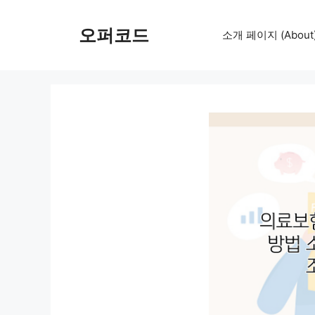
컨
텐
오퍼코드
소개 페이지 (About
츠
로
건
너
뛰
기