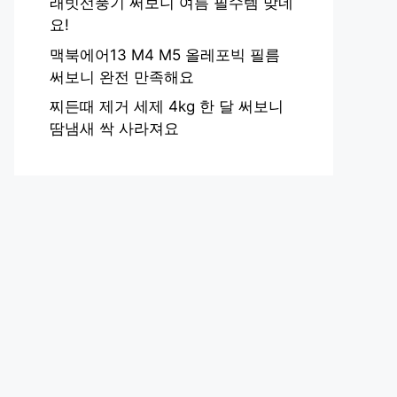
래빗선풍기 써보니 여름 필수템 맞네
요!
맥북에어13 M4 M5 올레포빅 필름
써보니 완전 만족해요
찌든때 제거 세제 4kg 한 달 써보니
땀냄새 싹 사라져요