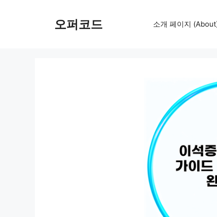
컨
텐
오퍼코드
소개 페이지 (About
츠
로
건
너
뛰
기