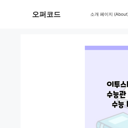
컨
텐
오퍼코드
소개 페이지 (About
츠
로
건
너
뛰
기