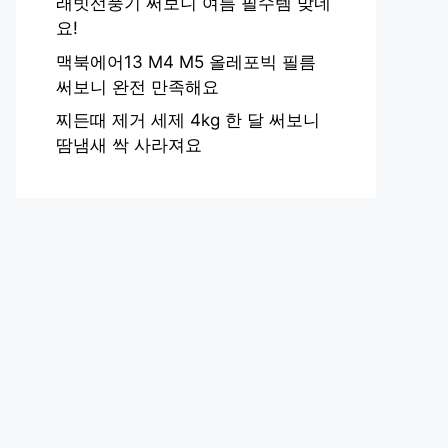
래빗선풍기 써보니 여름 필수템 맞네
요!
맥북에어13 M4 M5 올레포빅 필름
써보니 완전 만족해요
찌든때 제거 세제 4kg 한 달 써보니
땀냄새 싹 사라져요