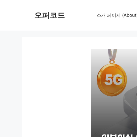
컨
텐
오퍼코드
소개 페이지 (About
츠
로
건
너
뛰
기