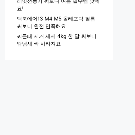
래빗선풍기 써보니 여름 필수템 맞네
요!
맥북에어13 M4 M5 올레포빅 필름
써보니 완전 만족해요
찌든때 제거 세제 4kg 한 달 써보니
땀냄새 싹 사라져요