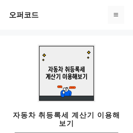
컨
텐
오퍼코드
메
츠
로
뉴
건
너
뛰
기
자동차 취등록세 계산기 이용해
보기