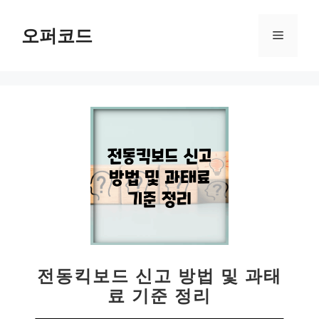
컨
텐
오퍼코드
메
츠
로
뉴
건
너
뛰
기
전동킥보드 신고 방법 및 과태
료 기준 정리