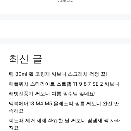
최신 글
림 30ml 휠 코팅제 써보니 스크래치 걱정 끝!
애플워치 스타라이트 스트랩 11 9 8 7 SE 2 써보니
래빗선풍기 써보니 여름 필수템 맞네요!
맥북에어13 M4 M5 올레포빅 필름 써보니 완전 만
족해요
찌든때 제거 세제 4kg 한 달 써보니 땀냄새 싹 사라
져요