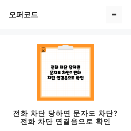
컨
텐
오퍼코드
메
츠
로
뉴
건
너
뛰
기
전화 차단 당하면 문자도 차단?
전화 차단 연결음으로 확인