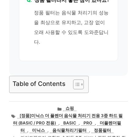
Q.
정품 필터라서 좋은 점이 있나요?
정품 필터는 음식물 처리기의 성능
을 최상으로 유지하고, 고장 없이
오래 사용할 수 있도록 도와준답니
다.
Table of Contents
카
쇼핑
테
태
[정품]미닉스 더 플렌더 음식물 처리기 전용 3중 하드 필
고
그
터 (BASIC / PRO 전용)
,
BASIC
,
PRO
,
더플렌더필
리
터
,
미닉스
,
음식물처리기필터
,
정품필터