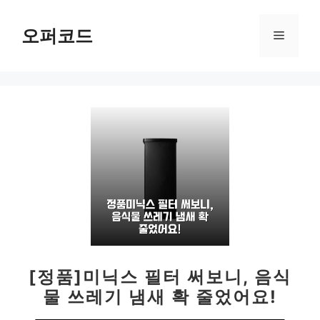
컨
텐
오퍼코드
메
츠
로
뉴
건
너
뛰
기
[정품]미닉스 필터 써보니, 음식
물 쓰레기 냄새 확 줄었어요!