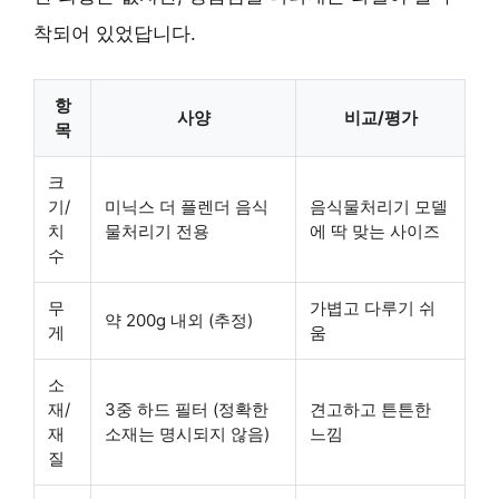
착되어 있었답니다.
항
사양
비교/평가
목
크
기/
미닉스 더 플렌더 음식
음식물처리기 모델
치
물처리기 전용
에 딱 맞는 사이즈
수
무
가볍고 다루기 쉬
약 200g 내외 (추정)
게
움
소
재/
3중 하드 필터 (정확한
견고하고 튼튼한
재
소재는 명시되지 않음)
느낌
질