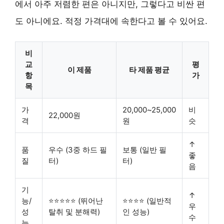
에서 아주 저렴한 편은 아니지만, 그렇다고 비싼 편
도 아니에요.
적정 가격대에 속한다고 볼 수 있어요.
비
교
평
이 제품
타 제품 평균
항
가
목
가
20,000~25,000
비
22,000원
격
원
슷
↑
품
우수 (3중 하드 필
보통 (일반 필
좋
질
터)
터)
음
기
↑
능/
⭐⭐⭐⭐⭐ (뛰어난
⭐⭐⭐⭐ (일반적
우
성
탈취 및 분해력)
인 성능)
수
능