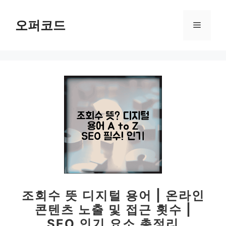
컨
텐
오퍼코드
메
츠
로
뉴
건
너
뛰
기
조회수 뜻 디지털 용어 | 온라인
콘텐츠 노출 및 접근 횟수 |
SEO 인기 요소 총정리