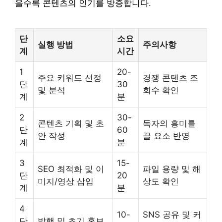
을수록 콘텐츠의 인기를 방증합니다.
단
소요
실행 방법
주의사항
계
시간
1
20-
주요 키워드 선정
경쟁 콘텐츠 조
단
30
및 분석
회수 확인
계
분
2
30-
콘텐츠 기획 및 초
독자의 흥미를
단
60
안 작성
끌 요소 반영
계
분
3
15-
SEO 최적화 및 이
파일 용량 및 해
단
20
미지/영상 삽입
상도 확인
계
분
4
10-
SNS 공유 및 커
단
발행 및 초기 홍보