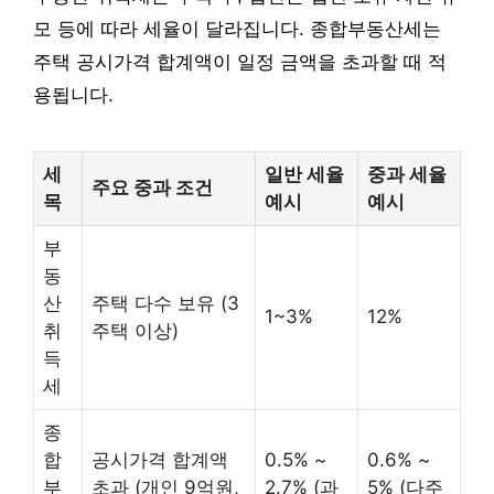
모 등에 따라 세율이 달라집니다. 종합부동산세는
주택 공시가격 합계액이 일정 금액을 초과할 때 적
용됩니다.
세
일반 세율
중과 세율
주요 중과 조건
목
예시
예시
부
동
산
주택 다수 보유 (3
1~3%
12%
취
주택 이상)
득
세
종
합
공시가격 합계액
0.5% ~
0.6% ~
부
초과 (개인 9억원,
2.7% (과
5% (다주