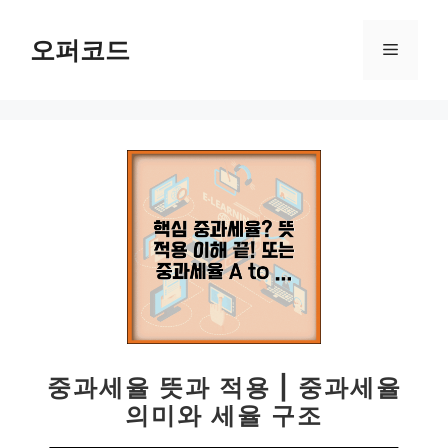
컨
텐
오퍼코드
메
츠
로
뉴
건
너
뛰
기
중과세율 뜻과 적용 | 중과세율
의미와 세율 구조