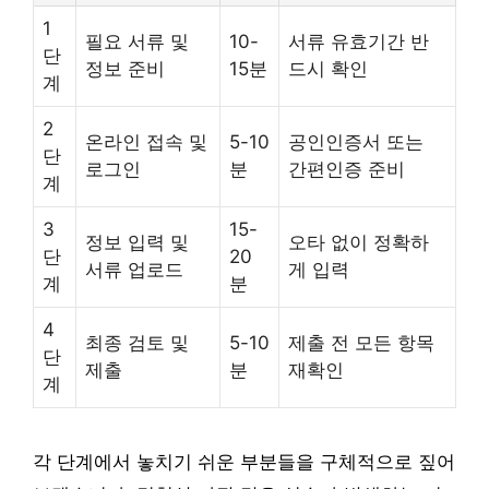
1
필요 서류 및
10-
서류 유효기간 반
단
정보 준비
15분
드시 확인
계
2
온라인 접속 및
5-10
공인인증서 또는
단
로그인
분
간편인증 준비
계
3
15-
정보 입력 및
오타 없이 정확하
단
20
서류 업로드
게 입력
계
분
4
최종 검토 및
5-10
제출 전 모든 항목
단
제출
분
재확인
계
각 단계에서 놓치기 쉬운 부분들을 구체적으로 짚어