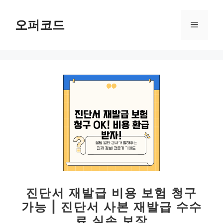
컨
텐
오퍼코드
메
츠
로
뉴
건
너
뛰
기
진단서 재발급 비용 보험 청구
가능 | 진단서 사본 재발급 수수
료 실손 보장