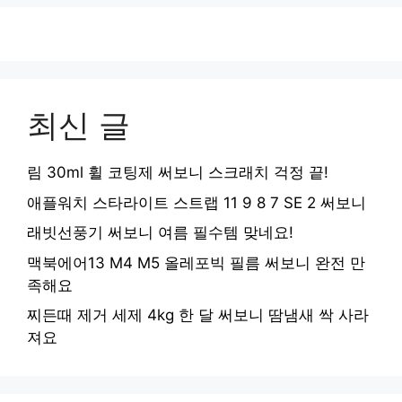
최신 글
림 30ml 휠 코팅제 써보니 스크래치 걱정 끝!
애플워치 스타라이트 스트랩 11 9 8 7 SE 2 써보니
래빗선풍기 써보니 여름 필수템 맞네요!
맥북에어13 M4 M5 올레포빅 필름 써보니 완전 만
족해요
찌든때 제거 세제 4kg 한 달 써보니 땀냄새 싹 사라
져요