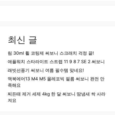
최신 글
림 30ml 휠 코팅제 써보니 스크래치 걱정 끝!
애플워치 스타라이트 스트랩 11 9 8 7 SE 2 써보니
래빗선풍기 써보니 여름 필수템 맞네요!
맥북에어13 M4 M5 올레포빅 필름 써보니 완전 만
족해요
찌든때 제거 세제 4kg 한 달 써보니 땀냄새 싹 사라
져요