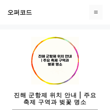
컨
텐
오퍼코드
메
츠
로
뉴
건
너
뛰
기
진해 군항제 위치 안내 | 주요
축제 구역과 벚꽃 명소