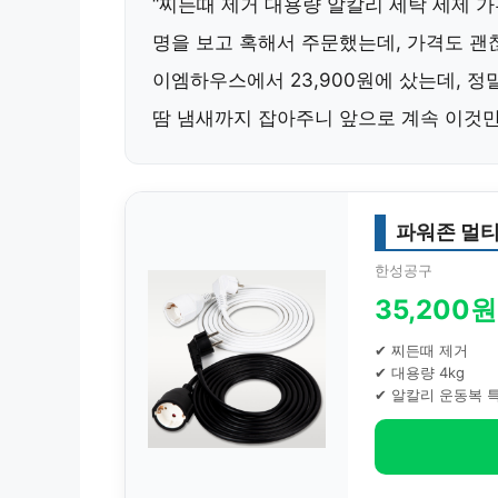
“찌든때 제거 대용량 알칼리 세탁 세제 가
명을 보고 혹해서 주문했는데, 가격도 괜
이엠하우스에서 23,900원에 샀는데, 정
땀 냄새까지 잡아주니
앞으로 계속 이것만
파워존 멀티
한성공구
35,200원
✔ 찌든때 제거
✔ 대용량 4kg
✔ 알칼리 운동복 