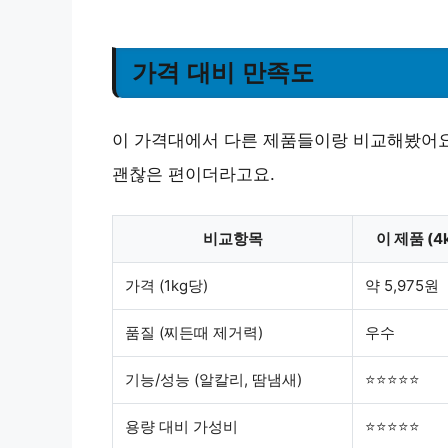
가격 대비 만족도
이 가격대에서 다른 제품들이랑 비교해봤어요
괜찮은 편이더라고요.
비교항목
이 제품 (4
가격 (1kg당)
약 5,975원
품질 (찌든때 제거력)
우수
기능/성능 (알칼리, 땀냄새)
⭐⭐⭐⭐⭐
용량 대비 가성비
⭐⭐⭐⭐⭐