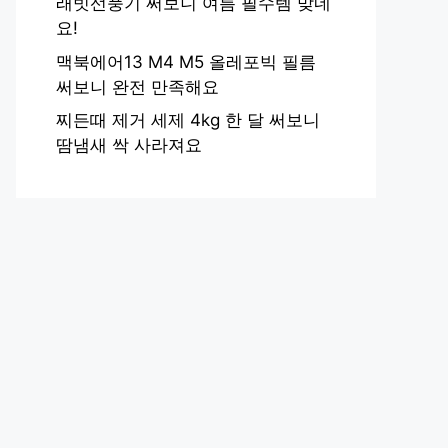
래빗선풍기 써보니 여름 필수템 맞네
요!
맥북에어13 M4 M5 올레포빅 필름
써보니 완전 만족해요
찌든때 제거 세제 4kg 한 달 써보니
땀냄새 싹 사라져요