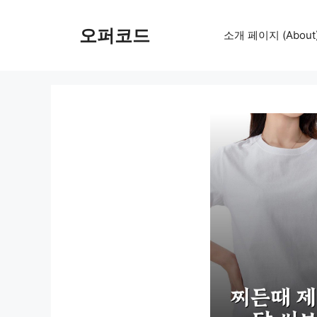
컨
텐
오퍼코드
소개 페이지 (About
츠
로
건
너
뛰
기