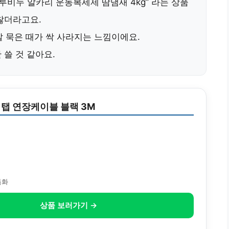
루비누 알카리 운동복세제 땀냄새 4kg” 라는 상품
찮더라고요.
말 묵은 때가 싹 사라지는 느낌이에요.
 쓸 것 같아요.
탭 연장케이블 블랙 3M
특화
상품 보러가기 →