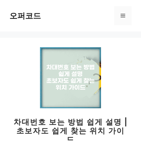
컨
텐
오퍼코드
메
츠
로
뉴
건
너
뛰
기
차대번호 보는 방법 쉽게 설명 |
초보자도 쉽게 찾는 위치 가이
드