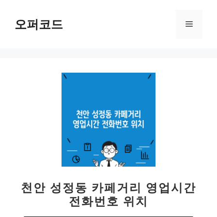
컨
텐
오퍼코드
메
츠
로
뉴
건
너
뛰
기
천안 성정동 카페거리 영업시간
전화번호 위치