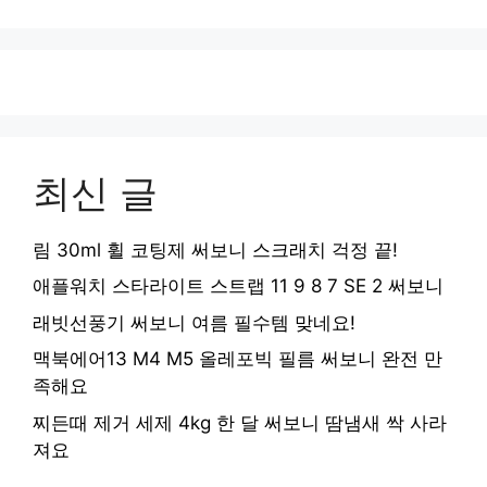
최신 글
림 30ml 휠 코팅제 써보니 스크래치 걱정 끝!
애플워치 스타라이트 스트랩 11 9 8 7 SE 2 써보니
래빗선풍기 써보니 여름 필수템 맞네요!
맥북에어13 M4 M5 올레포빅 필름 써보니 완전 만
족해요
찌든때 제거 세제 4kg 한 달 써보니 땀냄새 싹 사라
져요