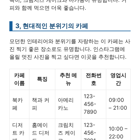
피와 함께 먹으면 더욱 좋습니다.
3, 현대적인 분위기의 카페
모던한 인테리어와 분위기를 자랑하는 이 카페는 사
진 찍기 좋은 장소로도 유명합니다. 인스타그램에
올릴 멋진 사진을 찍고 싶다면 이곳을 추천합니다.
카페
추천 메
전화번
영업시
특징
이름
뉴
호
간
123-
북카
책과 커
아메리
09:00
456-
페
피
카노
– 21:00
7890
디저
홈메이
크림치
123-
10:00 –
트 카
드 디저
즈 케이
456-
22:00