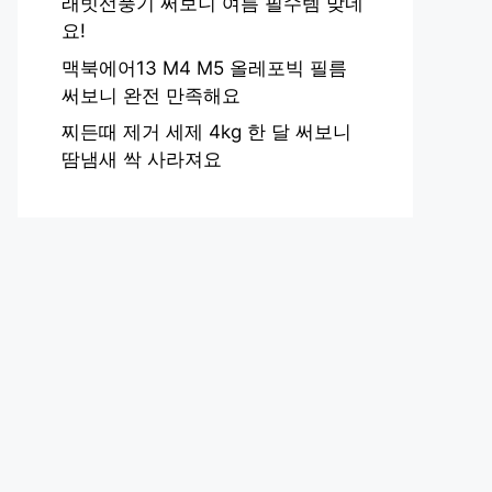
래빗선풍기 써보니 여름 필수템 맞네
요!
맥북에어13 M4 M5 올레포빅 필름
써보니 완전 만족해요
찌든때 제거 세제 4kg 한 달 써보니
땀냄새 싹 사라져요