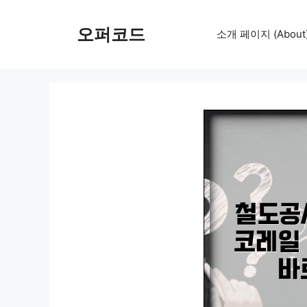
컨
텐
오퍼코드
소개 페이지 (About
츠
로
건
너
뛰
기