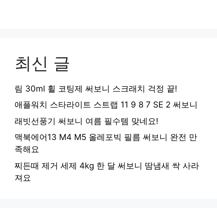
최신 글
림 30ml 휠 코팅제 써보니 스크래치 걱정 끝!
애플워치 스타라이트 스트랩 11 9 8 7 SE 2 써보니
래빗선풍기 써보니 여름 필수템 맞네요!
맥북에어13 M4 M5 올레포빅 필름 써보니 완전 만
족해요
찌든때 제거 세제 4kg 한 달 써보니 땀냄새 싹 사라
져요