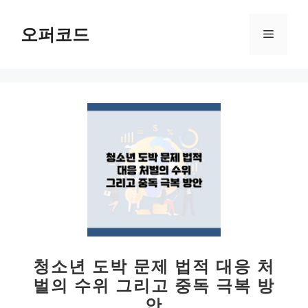
컨
텐
오퍼코드
메
츠
로
뉴
건
너
뛰
기
청소년 도박 문제 법적 대응 처
벌의 수위 그리고 중독 극복 방
안