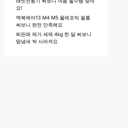
래빗선풍기 써보니 여름 필수템 맞네
요!
맥북에어13 M4 M5 올레포빅 필름
써보니 완전 만족해요
찌든때 제거 세제 4kg 한 달 써보니
땀냄새 싹 사라져요