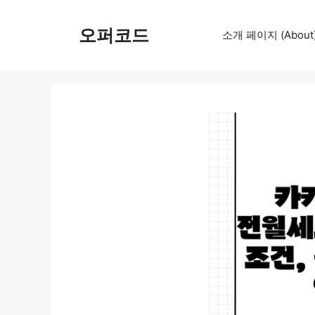
컨
텐
오퍼코드
소개 페이지 (About
츠
로
건
너
뛰
기