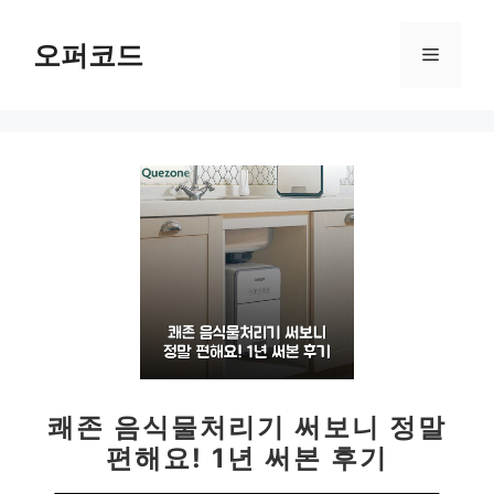
컨
텐
오퍼코드
메
츠
로
뉴
건
너
뛰
기
쾌존 음식물처리기 써보니 정말
편해요! 1년 써본 후기