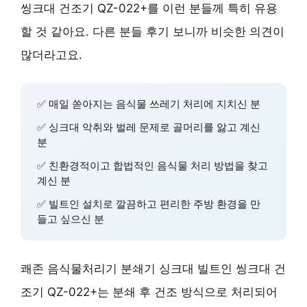
씽크대 건조기 QZ-022+를 이런 분들께 특히 유용
할 것 같아요. 다른 분들 후기 보니까 비슷한 의견이
많더라고요.
✅
매일 쏟아지는 음식물 쓰레기 처리
에 지치신 분
✅
싱크대 악취와 벌레 문제
로 골머리를 앓고 계신
분
✅
친환경적이고 합법적인 음식물 처리 방법
을 찾고
계신 분
✅
빌트인 설치로 깔끔하고 편리한 주방 환경
을 만
들고 싶으신 분
쾌존 음식물처리기 분쇄기 싱크대 빌트인 씽크대 건
조기 QZ-022+는
분쇄 후 건조 방식
으로 처리되어