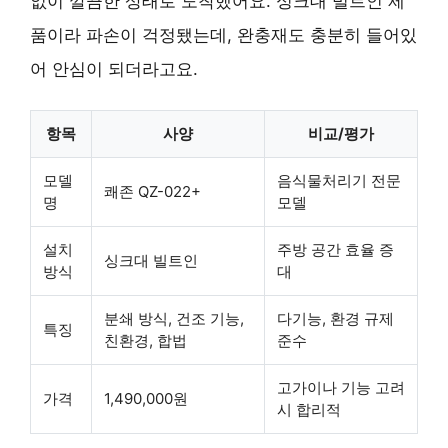
없이 깔끔한 상태로 도착했어요. 싱크대 빌트인 제
품이라 파손이 걱정됐는데, 완충재도 충분히 들어있
어 안심이 되더라고요.
항목
사양
비교/평가
모델
음식물처리기 전문
쾌존 QZ-022+
명
모델
설치
주방 공간 효율 증
싱크대 빌트인
방식
대
분쇄 방식, 건조 기능,
다기능, 환경 규제
특징
친환경, 합법
준수
고가이나 기능 고려
가격
1,490,000원
시 합리적