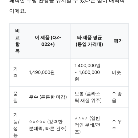
쾌적한 주방 환경을 유지할 수 있다는 점이 매력적
이에요.
비
교
이 제품 (QZ-
타 제품 평균
평가
항
022+)
(동일 가격대)
목
1,400,000원
가
1,490,000원
~ 1,600,000
비슷
격
원
품
보통 (플라스
↑ 좋
우수 (튼튼한 마감)
질
틱 재질 위주)
음
기
⭐⭐⭐⭐ (일반
능/
⭐⭐⭐⭐⭐ (강력한
↑ 우
적인 분쇄/건
성
분쇄력, 빠른 건조)
수
조)
능