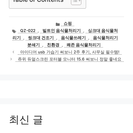
카
쇼핑
테
태
QZ-022
,
빌트인 음식물처리기
,
싱크대 음식물처
고
그
리기
,
씽크대 건조기
,
음식물쓰레기
,
음식물처리기
리
분쇄기
,
친환경
,
쾌존 음식물처리기
아이디어 usb 가습기 써보니 2주 후기, 사무실 필수템!
쥬위 듀얼스크린 포터블 모니터 15.6 써보니 정말 좋네요
최신 글