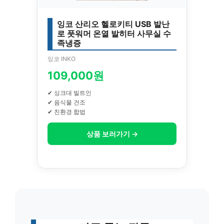
잉코 산리오 헬로키티 USB 발난
로 풋워머 온열 발히터 사무실 수
족냉증
잉코 INKO
109,000원
✔ 싱크대 빌트인
✔ 음식물 건조
✔ 친환경 합법
상품 보러가기 →