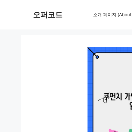
컨
텐
오퍼코드
소개 페이지 (About
츠
로
건
너
뛰
기