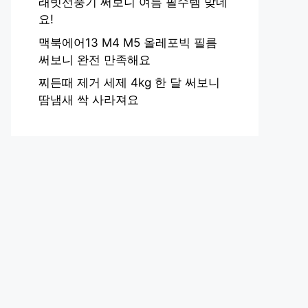
래빗선풍기 써보니 여름 필수템 맞네
요!
맥북에어13 M4 M5 올레포빅 필름
써보니 완전 만족해요
찌든때 제거 세제 4kg 한 달 써보니
땀냄새 싹 사라져요