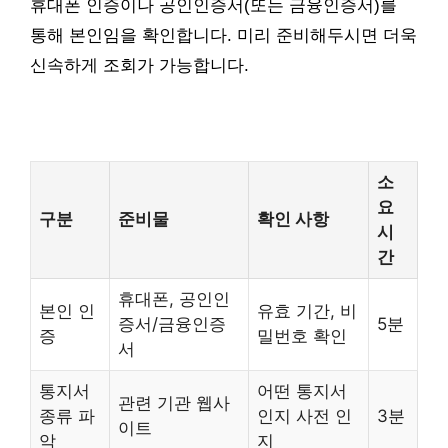
휴대폰 인증이나 공인인증서(또는 금융인증서)를
통해 본인임을 확인합니다. 미리 준비해두시면 더욱
신속하게 조회가 가능합니다.
소
요
구분
준비물
확인 사항
시
간
휴대폰, 공인인
본인 인
유효 기간, 비
증서/금융인증
5분
증
밀번호 확인
서
통지서
어떤 통지서
관련 기관 웹사
종류 파
인지 사전 인
3분
이트
악
지