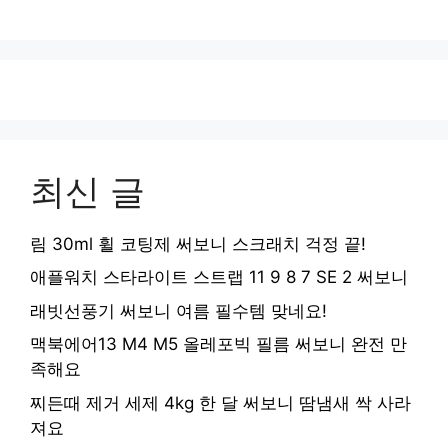
최신 글
림 30ml 휠 코팅제 써보니 스크래치 걱정 끝!
애플워치 스타라이트 스트랩 11 9 8 7 SE 2 써보니
래빗선풍기 써보니 여름 필수템 맞네요!
맥북에어13 M4 M5 올레포빅 필름 써보니 완전 만
족해요
찌든때 제거 세제 4kg 한 달 써보니 땀냄새 싹 사라
져요