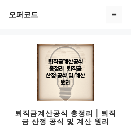
컨
텐
오퍼코드
메
츠
로
뉴
건
너
뛰
기
퇴직금계산공식 총정리 | 퇴직
금 산정 공식 및 계산 원리