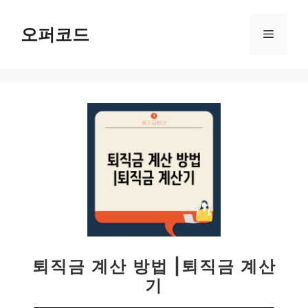
컨
텐
오퍼코드
메
츠
로
뉴
건
너
뛰
기
퇴직금 계산 방법 |퇴직금 계산
기