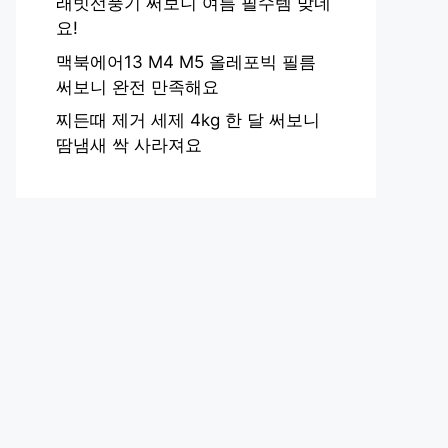
래빗선풍기 써보니 여름 필수템 맞네
요!
맥북에어13 M4 M5 올레포빅 필름
써보니 완전 만족해요
찌든때 제거 세제 4kg 한 달 써보니
땀냄새 싹 사라져요