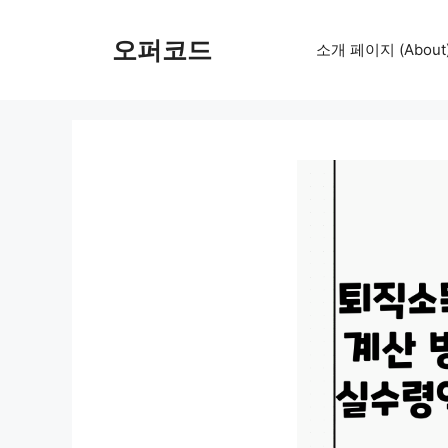
컨
텐
오퍼코드
소개 페이지 (About
츠
로
건
너
뛰
기