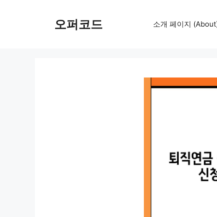
컨
텐
오퍼코드
소개 페이지 (About
츠
로
건
너
뛰
기