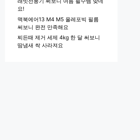
래빗선풍기 써보니 여름 필수템 맞네
요!
맥북에어13 M4 M5 올레포빅 필름
써보니 완전 만족해요
찌든때 제거 세제 4kg 한 달 써보니
땀냄새 싹 사라져요