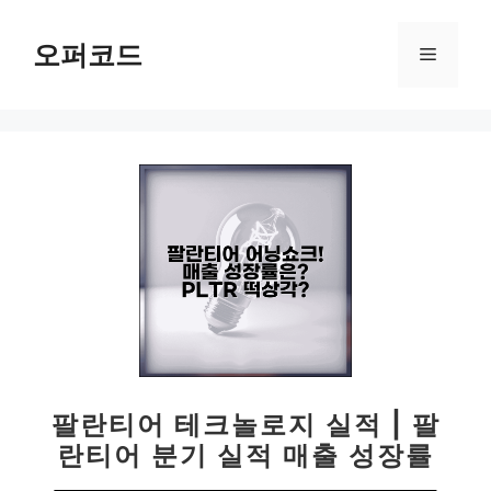
컨
텐
오퍼코드
메
츠
로
뉴
건
너
뛰
기
팔란티어 테크놀로지 실적 | 팔
란티어 분기 실적 매출 성장률