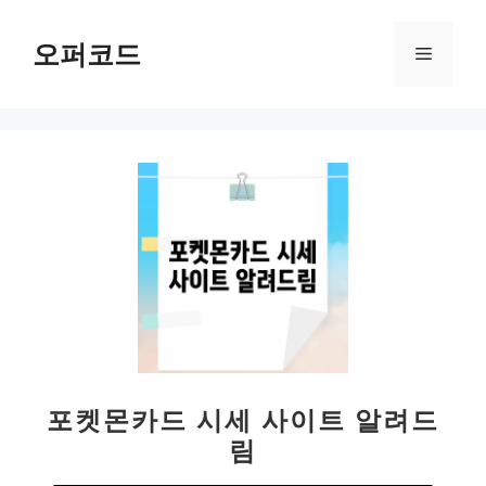
컨
텐
오퍼코드
메
츠
로
뉴
건
너
뛰
기
포켓몬카드 시세 사이트 알려드
림