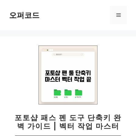
컨
텐
오퍼코드
메
츠
로
뉴
건
너
뛰
기
포토샵 패스 펜 도구 단축키 완
벽 가이드 | 벡터 작업 마스터