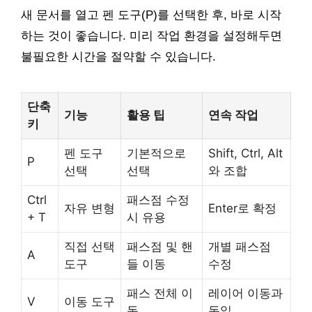
새 문서를 열고 펜 도구(P)를 선택한 후, 바로 시작
하는 것이 좋습니다. 미리 작업 환경을 설정해두면
불필요한 시간을 절약할 수 있습니다.
단축
기능
활용 팁
연속 작업
키
펜 도구
기본적으로
Shift, Ctrl, Alt
P
선택
선택
와 조합
Ctrl
패스점 수정
자유 변형
Enter로 확정
+ T
시 유용
직접 선택
패스점 및 핸
개별 패스점
A
도구
들 이동
수정
패스 전체 이
레이어 이동과
V
이동 도구
동
동일