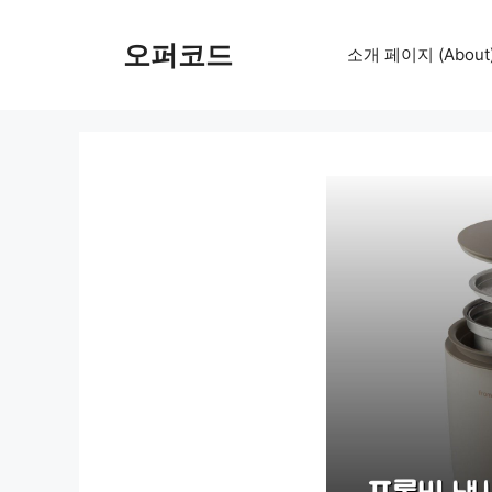
컨
텐
오퍼코드
소개 페이지 (About
츠
로
건
너
뛰
기