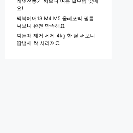
래빗선풍기 써보니 여름 필수템 맞네
요!
맥북에어13 M4 M5 올레포빅 필름
써보니 완전 만족해요
찌든때 제거 세제 4kg 한 달 써보니
땀냄새 싹 사라져요