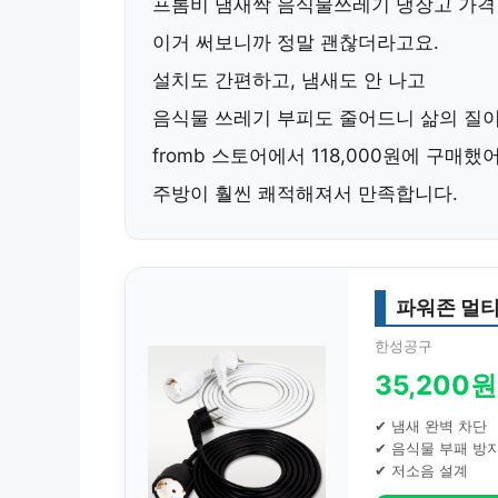
프롬비 냄새싹 음식물쓰레기 냉장고
가격
이거 써보니까 정말 괜찮더라고요.
설치도 간편하고, 냄새도 안 나고
음식물 쓰레기 부피도 줄어드니 삶의 질이
fromb 스토어에서 118,000원에 구매했
주방이 훨씬 쾌적해져서 만족합니다.
파워존 멀티
한성공구
35,200원
✔ 냄새 완벽 차단
✔ 음식물 부패 방
✔ 저소음 설계