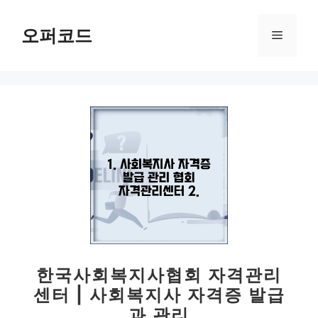
컨
텐
오퍼코드
메
츠
로
뉴
건
너
뛰
기
한국사회복지사협회 자격관리
센터 | 사회복지사 자격증 발급
과 관리