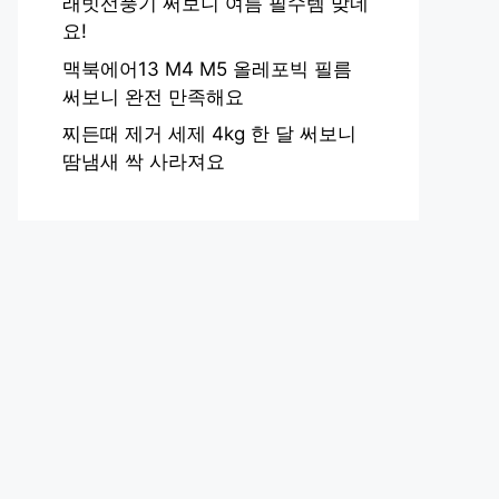
래빗선풍기 써보니 여름 필수템 맞네
요!
맥북에어13 M4 M5 올레포빅 필름
써보니 완전 만족해요
찌든때 제거 세제 4kg 한 달 써보니
땀냄새 싹 사라져요