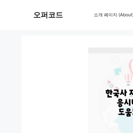
컨
텐
오퍼코드
소개 페이지 (About
츠
로
건
너
뛰
기