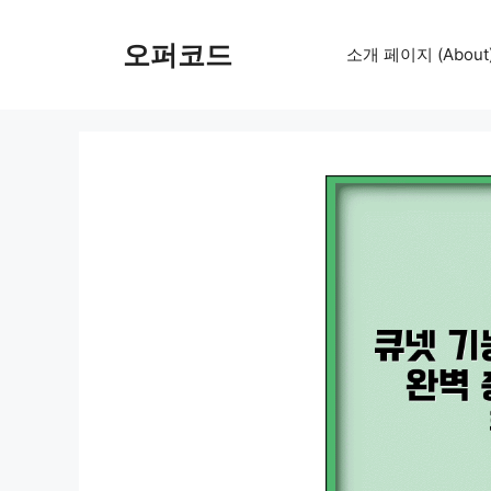
컨
텐
오퍼코드
소개 페이지 (About
츠
로
건
너
뛰
기