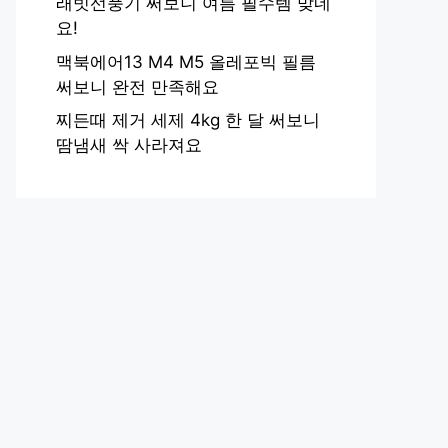
래빗선풍기 써보니 여름 필수템 맞네
요!
맥북에어13 M4 M5 올레포빅 필름
써보니 완전 만족해요
찌든때 제거 세제 4kg 한 달 써보니
땀냄새 싹 사라져요