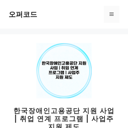
컨
텐
오퍼코드
메
츠
로
뉴
건
너
뛰
기
한국장애인고용공단 지원 사업
| 취업 연계 프로그램 | 사업주
지원 제도