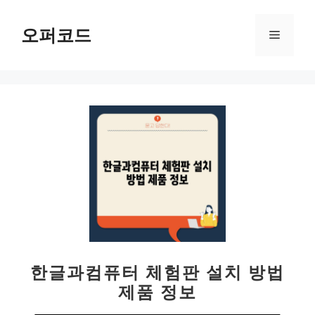
컨
텐
오퍼코드
메
츠
로
뉴
건
너
뛰
기
한글과컴퓨터 체험판 설치 방법
제품 정보