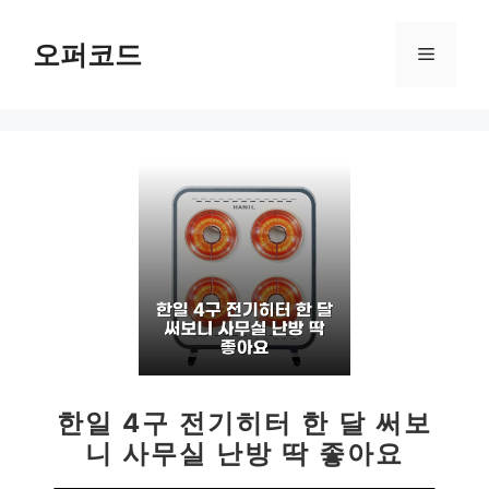
컨
텐
오퍼코드
메
츠
로
뉴
건
너
뛰
기
한일 4구 전기히터 한 달 써보
니 사무실 난방 딱 좋아요