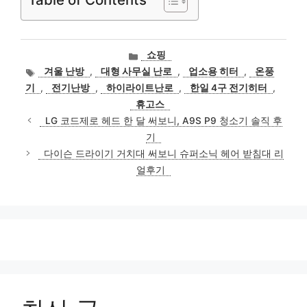
카
쇼핑
테
태
겨울 난방
,
대형 사무실 난로
,
업소용 히터
,
온풍
고
그
기
,
전기난방
,
하이라이트난로
,
한일 4구 전기히터
,
리
휴고스
LG 코드제로 헤드 한 달 써보니, A9S P9 청소기 솔직 후
기
다이슨 드라이기 거치대 써보니 슈퍼소닉 헤어 받침대 리
얼후기