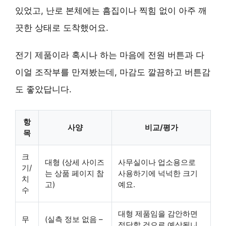
있었고, 난로 본체에는 흠집이나 찍힘 없이 아주 깨
끗한 상태로 도착했어요.
전기 제품이라 혹시나 하는 마음에 전원 버튼과 다
이얼 조작부를 만져봤는데, 마감도 깔끔하고 버튼감
도 좋았답니다.
항
사양
비교/평가
목
크
대형 (상세 사이즈
사무실이나 업소용으로
기/
는 상품 페이지 참
사용하기에 넉넉한 크기
치
고)
예요.
수
대형 제품임을 감안하면
무
(실측 정보 없음 –
적당할 것으로 예상됩니