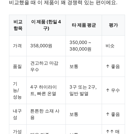
비교했을 때 이 제품이 꽤 경쟁력 있는 편이에요.
비교
이 제품 (한일 4
타 제품 평균
평가
항목
구)
350,000 ~
가격
358,000원
비슷
380,000원
견고하고 마감
품질
보통
↑ 좋음
우수
기
4구 하이라이
3구 또는 2구,
능/
↑ 우수
트, 빠른 온열
일반 발열
성능
내구
튼튼한 소재 사
보통
↑ 좋음
성
용
가성
↑↑ 매