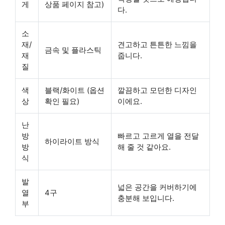
게
상품 페이지 참고)
다.
소
재/
견고하고 튼튼한 느낌을
금속 및 플라스틱
재
줍니다.
질
색
블랙/화이트 (옵션
깔끔하고 모던한 디자인
상
확인 필요)
이에요.
난
방
빠르고 고르게 열을 전달
하이라이트 방식
방
해 줄 것 같아요.
식
발
넓은 공간을 커버하기에
열
4구
충분해 보입니다.
부