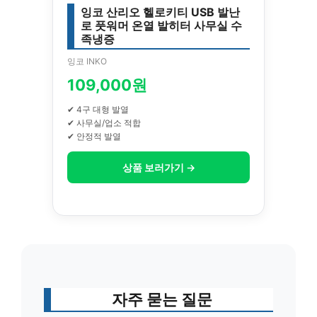
잉코 산리오 헬로키티 USB 발난
로 풋워머 온열 발히터 사무실 수
족냉증
잉코 INKO
109,000원
✔ 4구 대형 발열
✔ 사무실/업소 적합
✔ 안정적 발열
상품 보러가기 →
자주 묻는 질문