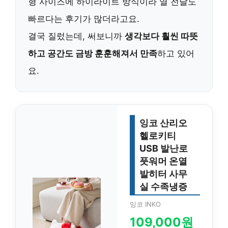
형 사이즈에 하이라이트 방식이라 열 전달도
빠르다는 후기가 많더라고요.
결국 질렀는데, 써보니까
생각보다 훨씬 따뜻
하고 공간도 금방 훈훈해져서 만족
하고 있어
요.
잉코 산리오
헬로키티
USB 발난로
풋워머 온열
발히터 사무
실 수족냉증
잉코 INKO
109,000원