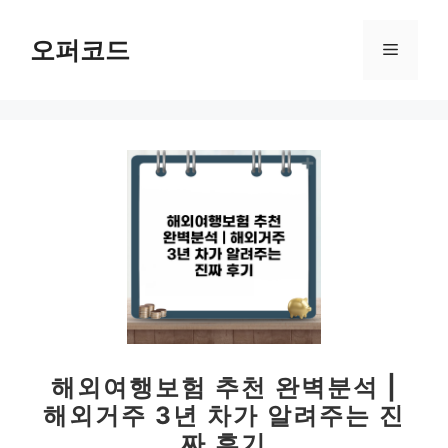
컨
텐
오퍼코드
메
츠
로
뉴
건
너
뛰
기
해외여행보험 추천 완벽분석 |
해외거주 3년 차가 알려주는 진
짜 후기