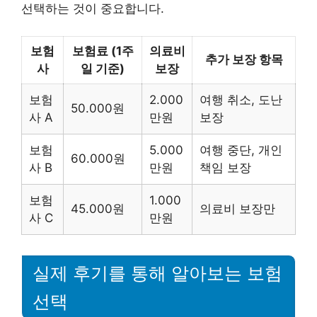
선택하는 것이 중요합니다.
보험
보험료 (1주
의료비
추가 보장 항목
사
일 기준)
보장
보험
2.000
여행 취소, 도난
50.000원
사 A
만원
보장
보험
5.000
여행 중단, 개인
60.000원
사 B
만원
책임 보장
보험
1.000
45.000원
의료비 보장만
사 C
만원
실제 후기를 통해 알아보는 보험
선택