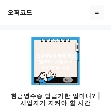
컨
텐
오퍼코드
메
츠
로
뉴
건
너
뛰
기
현금영수증 발급기한 얼마나? |
사업자가 지켜야 할 시간