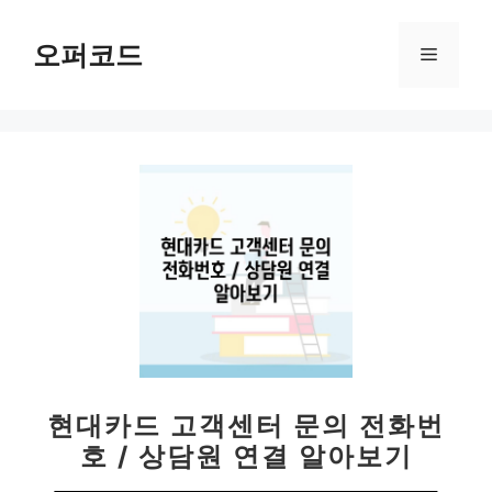
컨
텐
오퍼코드
메
츠
로
뉴
건
너
뛰
기
현대카드 고객센터 문의 전화번
호 / 상담원 연결 알아보기