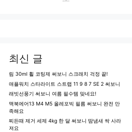
최신 글
림 30ml 휠 코팅제 써보니 스크래치 걱정 끝!
애플워치 스타라이트 스트랩 11 9 8 7 SE 2 써보니
래빗선풍기 써보니 여름 필수템 맞네요!
맥북에어13 M4 M5 올레포빅 필름 써보니 완전 만
족해요
찌든때 제거 세제 4kg 한 달 써보니 땀냄새 싹 사라
져요