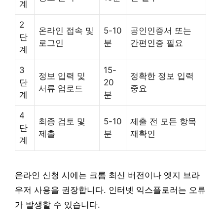
계
2
온라인 접속 및
5-10
공인인증서 또는
단
로그인
분
간편인증 필요
계
3
15-
정보 입력 및
정확한 정보 입력
단
20
서류 업로드
중요
계
분
4
최종 검토 및
5-10
제출 전 모든 항목
단
제출
분
재확인
계
온라인 신청 시에는 크롬 최신 버전이나 엣지 브라
우저 사용을 권장합니다. 인터넷 익스플로러는 오류
가 발생할 수 있습니다.