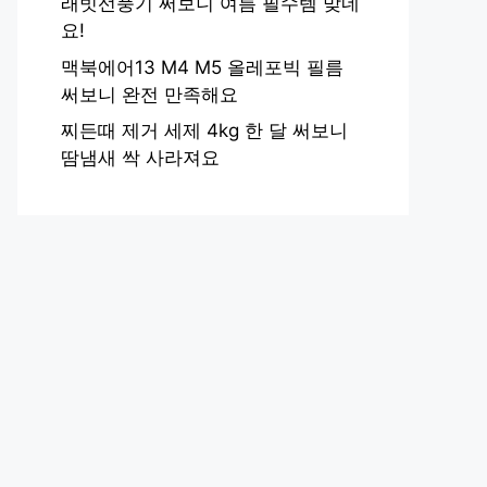
래빗선풍기 써보니 여름 필수템 맞네
요!
맥북에어13 M4 M5 올레포빅 필름
써보니 완전 만족해요
찌든때 제거 세제 4kg 한 달 써보니
땀냄새 싹 사라져요