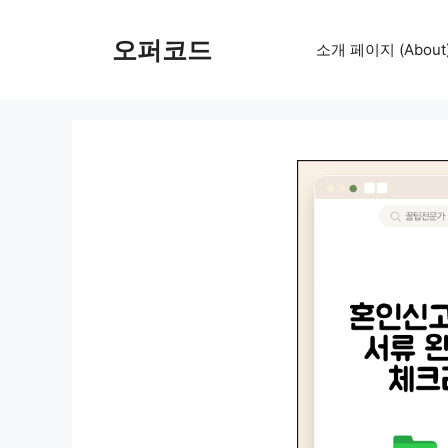
컨
텐
오퍼코드
소개 페이지 (About
츠
로
건
너
뛰
기