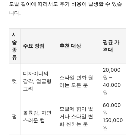
모발 길이에 따라서도 추가 비용이 발생할 수 있습
니다.
시
술
평균 가
주요 장점
추천 대상
종
격대
류
20,000
디자이너의
스타일 변화 원
원 –
컷
감각, 얼굴형
하는 모든 분
40,000
고려
원
60,000
모발에 힘이 없
볼륨감, 자연
원 –
펌
거나 스타일 변
스러운 컬
150,000
화 원하는 분
원