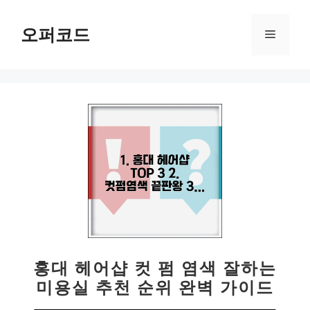
컨
텐
오퍼코드
메
츠
로
뉴
건
너
뛰
기
홍대 헤어샵 컷 펌 염색 잘하는
미용실 추천 순위 완벽 가이드