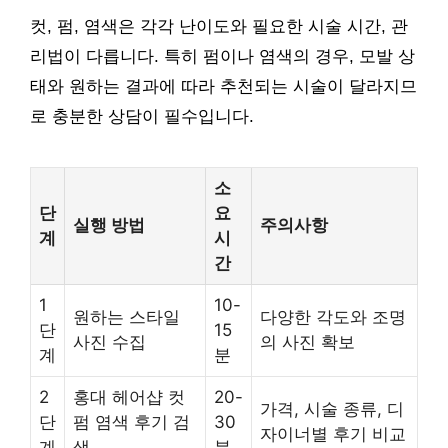
컷, 펌, 염색은 각각 난이도와 필요한 시술 시간, 관
리법이 다릅니다. 특히 펌이나 염색의 경우, 모발 상
태와 원하는 결과에 따라 추천되는 시술이 달라지므
로 충분한 상담이 필수입니다.
소
단
요
실행 방법
주의사항
계
시
간
1
10-
원하는 스타일
다양한 각도와 조명
단
15
사진 수집
의 사진 확보
계
분
2
홍대 헤어샵 컷
20-
가격, 시술 종류, 디
단
펌 염색 후기 검
30
자이너별 후기 비교
계
색
분