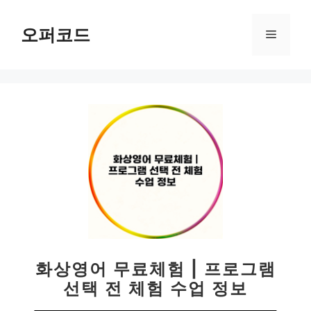
컨
텐
오퍼코드
메
츠
로
뉴
건
너
뛰
기
화상영어 무료체험 | 프로그램
선택 전 체험 수업 정보