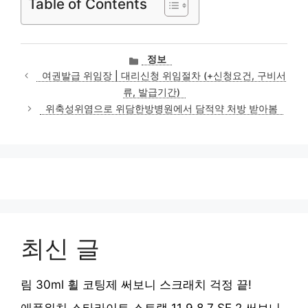
Table of Contents
카
정보
테
여권발급 위임장 | 대리신청 위임절차 (+신청요건, 구비서
고
류, 발급기간)
리
위축성위염으로 위담한방병원에서 담적약 처방 받아봄
최신 글
림 30ml 휠 코팅제 써보니 스크래치 걱정 끝!
애플워치 스타라이트 스트랩 11 9 8 7 SE 2 써보니