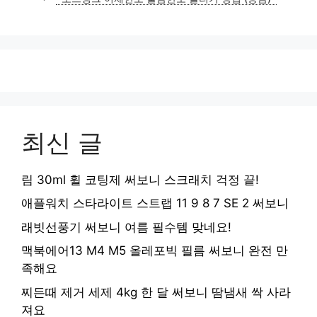
최신 글
림 30ml 휠 코팅제 써보니 스크래치 걱정 끝!
애플워치 스타라이트 스트랩 11 9 8 7 SE 2 써보니
래빗선풍기 써보니 여름 필수템 맞네요!
맥북에어13 M4 M5 올레포빅 필름 써보니 완전 만
족해요
찌든때 제거 세제 4kg 한 달 써보니 땀냄새 싹 사라
져요