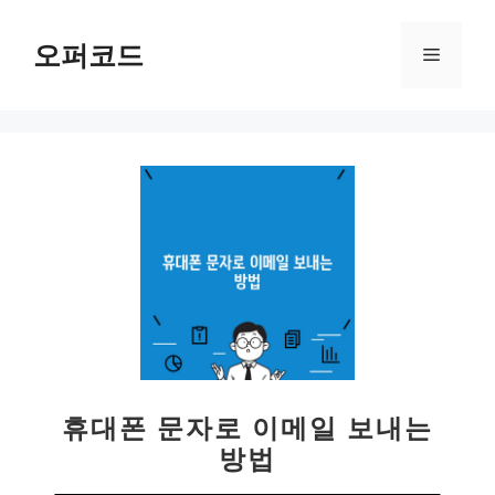
컨
텐
오퍼코드
메
츠
로
뉴
건
너
뛰
기
휴대폰 문자로 이메일 보내는
방법