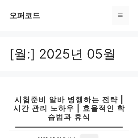
컨
텐
오퍼코드
메
츠
로
뉴
건
너
[월:]
2025년 05월
뛰
기
시험준비 알바 병행하는 전략 |
시간 관리 노하우 | 효율적인 학
습법과 휴식