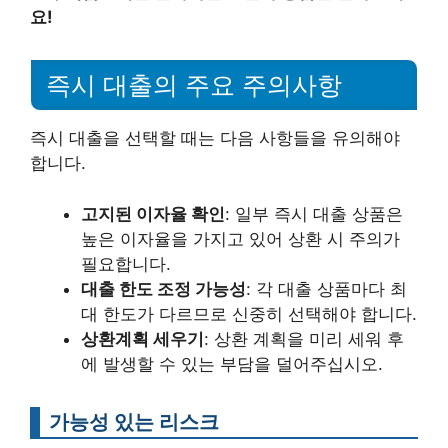
요!
즉시 대출의 주요 주의사항
즉시 대출을 선택할 때는 다음 사항들을 유의해야
합니다.
고지된 이자율 확인
: 일부 즉시 대출 상품은
높은 이자율을 가지고 있어 상환 시 주의가
필요합니다.
대출 한도 조정 가능성
: 각 대출 상품마다 최
대 한도가 다르므로 신중히 선택해야 합니다.
상환계획 세우기
: 상환 계획을 미리 세워 후
에 발생할 수 있는 부담을 덜어주십시오.
가능성 있는 리스크