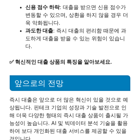
신용 점수 하락
: 대출을 받으면 신용 점수가
변동할 수 있으며, 상환을 하지 않을 경우 더
욱 악화됩니다.
과도한 대출
: 즉시 대출의 편리함 때문에 과
도하게 대출을 받을 수 있는 위험이 있습니
다.
✅
혁신적인 대출 상품의 특징을 알아보세요.
앞으로의 전망
즉시 대출은 앞으로 더 많은 혁신이 있을 것으로 예
상됩니다. 핀테크 기업의 성장과 기술 발전으로 인
해 더욱 다양한 형태의 즉시 대출 상품이 출시될 가
능성이 높습니다. AI 및 빅데이터 분석 기술을 활용
하여 보다 개인화된 대출 서비스를 제공할 수 있을
것입니다.