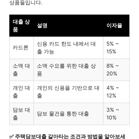
상품들입니다.
대출 상
설명
이자율
품
신용 카드 한도 내에서 대
5% ~
카드론
출 가능
15%
소액 대
소액 수요를 위한 대출 상
8% ~
출
품
20%
개인 대
개인의 신용을 기반으로 대
4% ~
출
출
12%
담보 대
3% ~
담보 물건을 통한 대출
출
10%
✅
주택담보대출 갈아타는 조건과 방법을 알아보세