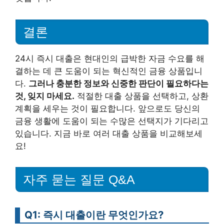
결론
24시 즉시 대출은 현대인의 급박한 자금 수요를 해
결하는 데 큰 도움이 되는 혁신적인 금융 상품입니
다.
그러나 충분한 정보와 신중한 판단이 필요하다는
것, 잊지 마세요.
적절한 대출 상품을 선택하고, 상환
계획을 세우는 것이 필요합니다. 앞으로도 당신의
금융 생활에 도움이 되는 수많은 선택지가 기다리고
있습니다. 지금 바로 여러 대출 상품을 비교해보세
요!
자주 묻는 질문 Q&A
Q1: 즉시 대출이란 무엇인가요?