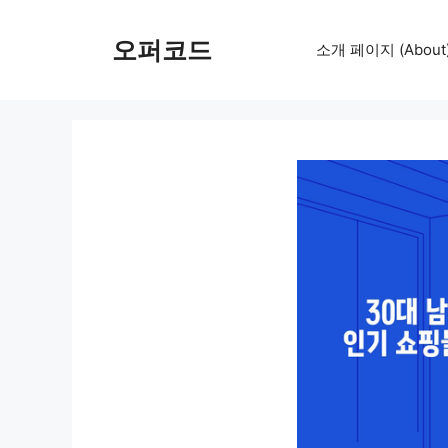
컨
텐
오퍼코드
소개 페이지 (About
츠
로
건
너
뛰
기