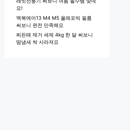
래빗선풍기 써보니 여름 필수템 맞네
요!
맥북에어13 M4 M5 올레포빅 필름
써보니 완전 만족해요
찌든때 제거 세제 4kg 한 달 써보니
땀냄새 싹 사라져요